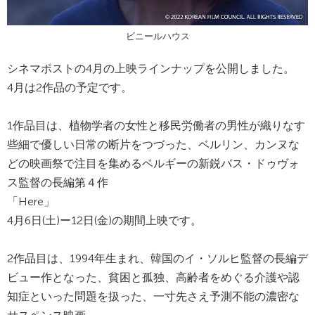
ビニールハウス
シネマポストの4月の上映ラインナップを公開しました。
4月は2作品の予定です。
1作品目は、植物学者の女性と移民労働者の男性が織りなす
些細で優しい日常の断片をつづった、ベルリン、カンヌな
どの映画祭で注目を集めるベルギーの新鋭バス・ドゥヴォ
ス監督の長編第４作
「Here」
4月6日(土)ー12日(金)の期間上映です。
2作品目は、1994年生まれ、韓国のイ・ソルヒ監督の長編デ
ビュー作となった、貧困と孤独、高齢者をめぐる介護や認
知症といった問題を扱った、一寸先さえ予測不能の濃密な