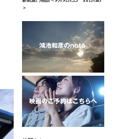
新凱旋門物語＜9月5日(土)ー11日(金)
＞