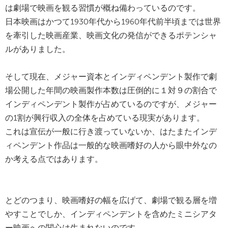
は劇場で映画を観る習慣が概ね備わっているのです。
日本映画はかつて1930年代から1960年代前半頃までは世界
を牽引した映画産業、映画文化の発信ができるポテンシャ
ルがありました。
そして現在、メジャー資本とインディペンデント製作で劇
場公開した年間の映画製作本数は圧倒的に１対９の割合で
インディペンデント製作が占めているのですが、メジャー
の1割が興行収入の全体を占めている現実があります。
これは宣伝が一般に行き渡っていないか、はたまたインデ
ィペンデント作品は一般的な映画嗜好の人から眼中外なの
か考える点ではあります。
とどのつまり、映画嗜好の幅を広げて、劇場で観る層を増
やすことでしか、インディペンデントを含めたミニシアタ
ー映画への関心は生まれないのです。