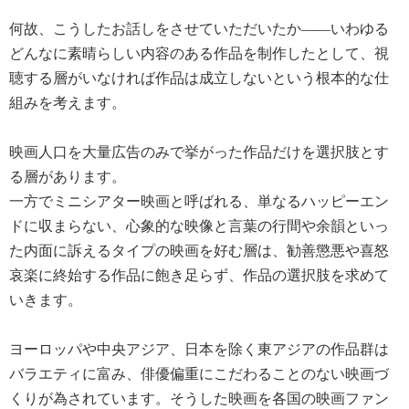
何故、こうしたお話しをさせていただいたか――いわゆる
どんなに素晴らしい内容のある作品を制作したとして、視
聴する層がいなければ作品は成立しないという根本的な仕
組みを考えます。
映画人口を大量広告のみで挙がった作品だけを選択肢とす
る層があります。
一方でミニシアター映画と呼ばれる、単なるハッピーエン
ドに収まらない、心象的な映像と言葉の行間や余韻といっ
た内面に訴えるタイプの映画を好む層は、勧善懲悪や喜怒
哀楽に終始する作品に飽き足らず、作品の選択肢を求めて
いきます。
ヨーロッパや中央アジア、日本を除く東アジアの作品群は
バラエティに富み、俳優偏重にこだわることのない映画づ
くりが為されています。そうした映画を各国の映画ファン