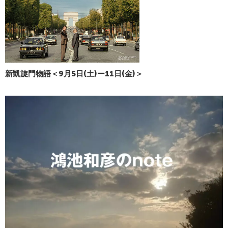
新凱旋門物語＜9月5日(土)ー11日(金)＞