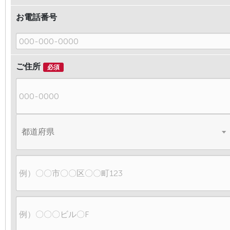
お電話番号
ご住所
必須
郵
便
番
都
号
道
府
県
市
区
町
村、
建
番
物
地
名