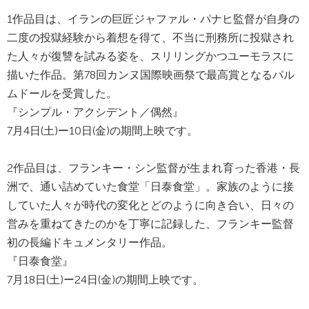
1作品目は、イランの巨匠ジャファル・パナヒ監督が自身の
二度の投獄経験から着想を得て、不当に刑務所に投獄され
た人々が復讐を試みる姿を、スリリングかつユーモラスに
描いた作品。第78回カンヌ国際映画祭で最高賞となるパル
ムドールを受賞した。
『シンプル・アクシデント／偶然』
7月4日(土)ー10日(金)の期間上映です。
2作品目は、フランキー・シン監督が生まれ育った香港・長
洲で、通い詰めていた食堂「日泰食堂」。家族のように接
していた人々が時代の変化とどのように向き合い、日々の
営みを重ねてきたのかを丁寧に記録した、フランキー監督
初の長編ドキュメンタリー作品。
『日泰食堂』
7月18日(土)ー24日(金)の期間上映です。