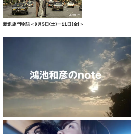
新凱旋門物語＜9月5日(土)ー11日(金)＞