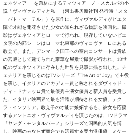
ェネツィア ー を題材にするティツィアーノ・スカルパの小
説「ヴィヴァルディと私」（河出書房新社刊 発行時「スタ
ーバト・マーテル」）を原作に、ヴィヴァルディがピエタ
院で才能を開花させた少女の知られざる物語を映画化。撮
影はヴェネツィアとローマで行われ、現存していないピエ
タ院の内部シーンはローマ北東部のヴィコヴァーロにある
教会で、また、デンマーク国王への室内コンサートは貴族
の宮殿として建てられた豪華な屋敷で撮影が行われ、18世
紀のヴェネツィアに存在した世界を見事に描き出した。チ
ェチリアを演じるのはTVシリーズ『The Art of Joy』で主役
を演じ、イタリアのアカデミー賞と称されるダヴィッド・
ディ・ドナテッロ賞で最優秀主演女優賞と新人賞を受賞し
た、イタリア映画界で最も活躍が期待される女優、テク
ラ・インソリア。教え子の才能に嫉妬するも、彼女を応援
するアントニオ・ヴィヴァルディを演じたのは、TVドラマ
『ヤング・モンタルバーノ』シリーズで国民的人気を博
し、映画のみならず舞台でも活躍する実力派俳優、ミケー