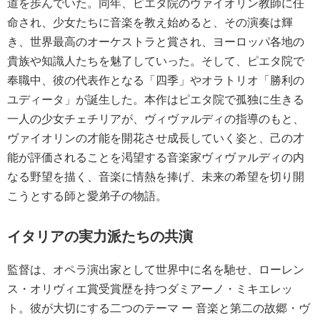
道を歩んでいた。同年、ピエタ院のヴァイオリン教師に任
命され、少女たちに音楽を教え始めると、その演奏は輝
き、世界最高のオーケストラと賞され、ヨーロッパ各地の
貴族や知識人たちを魅了していった。そして、ピエタ院で
奉職中、彼の代表作となる「四季」やオラトリオ「勝利の
ユディータ」が誕生した。本作はピエタ院で孤独に生きる
一人の少女チェチリアが、ヴィヴァルディの指導のもと、
ヴァイオリンの才能を開花させ成長していく姿と、己の才
能が評価されることを渇望する音楽家ヴィヴァルディの内
なる野望を描く、音楽に情熱を捧げ、未来の希望を切り開
こうとする師と愛弟子の物語。
イタリアの実力派たちの共演
監督は、オペラ演出家として世界中に名を馳せ、ローレン
ス・オリヴィエ賞受賞歴を持つダミアーノ・ミキエレッ
ト。彼が大切にする二つのテーマ ー 音楽と第二の故郷・ヴ