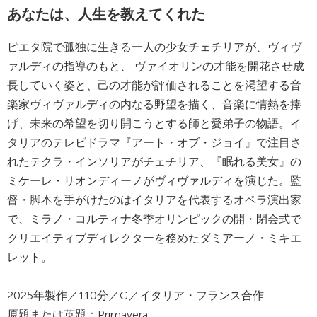
あなたは、人生を教えてくれた
ピエタ院で孤独に生きる一人の少女チェチリアが、ヴィヴ
ァルディの指導のもと、 ヴァイオリンの才能を開花させ成
長していく姿と、己の才能が評価されることを渇望する音
楽家ヴィヴァルディの内なる野望を描く、音楽に情熱を捧
げ、未来の希望を切り開こうとする師と愛弟子の物語。イ
タリアのテレビドラマ『アート・オブ・ジョイ』で注目さ
れたテクラ・インソリアがチェチリア、『眠れる美女』の
ミケーレ・リオンディーノがヴィヴァルディを演じた。監
督・脚本を手がけたのはイタリアを代表するオペラ演出家
で、ミラノ・コルティナ冬季オリンピックの開・閉会式で
クリエイティブディレクターを務めたダミアーノ・ミキエ
レット。
2025年製作／110分／G／イタリア・フランス合作
原題または英題：Primavera