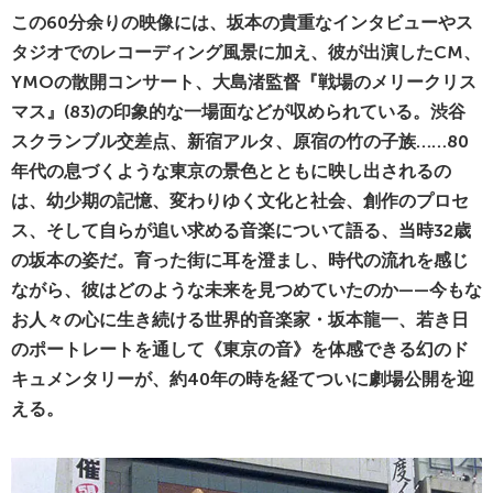
この60分余りの映像には、坂本の貴重なインタビューやス
タジオでのレコーディング風景に加え、彼が出演したCM、
YMOの散開コンサート、大島渚監督『戦場のメリークリス
マス』(83)の印象的な一場面などが収められている。渋谷
スクランブル交差点、新宿アルタ、原宿の竹の子族……80
年代の息づくような東京の景色とともに映し出されるの
は、幼少期の記憶、変わりゆく文化と社会、創作のプロセ
ス、そして自らが追い求める音楽について語る、当時32歳
の坂本の姿だ。育った街に耳を澄まし、時代の流れを感じ
ながら、彼はどのような未来を見つめていたのか——今もな
お人々の心に生き続ける世界的音楽家・坂本龍一、若き日
のポートレートを通して《東京の⾳》を体感できる幻のド
キュメンタリーが、約40年の時を経てついに劇場公開を迎
える。