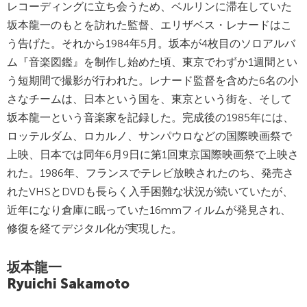
レコーディングに立ち会うため、ベルリンに滞在していた
坂本龍一のもとを訪れた監督、エリザベス・レナードはこ
う告げた。それから1984年5月。坂本が4枚目のソロアルバ
ム『音楽図鑑』を制作し始めた頃、東京でわずか1週間とい
う短期間で撮影が行われた。レナード監督を含めた6名の小
さなチームは、日本という国を、東京という街を、そして
坂本龍一という音楽家を記録した。完成後の1985年には、
ロッテルダム、ロカルノ、サンパウロなどの国際映画祭で
上映、日本では同年6月9日に第1回東京国際映画祭で上映さ
れた。1986年、フランスでテレビ放映されたのち、発売さ
れたVHSとDVDも長らく入手困難な状況が続いていたが、
近年になり倉庫に眠っていた16mmフィルムが発見され、
修復を経てデジタル化が実現した。
坂本龍一
Ryuichi Sakamoto