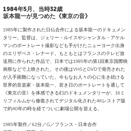
1984年5月、当時32歳
坂本龍一が見つめた《東京の音》
1985年に製作された日仏合作による坂本龍一のドキュメン
タリー。監督は、ジェリー・ルイスやシャンタル・アケル
マンのポートレート撮影なども手がけたニューヨーク出身
のエリザベス・レナード。もともとはフランスのテレビ放
送用に作られた作品で、日本では1985年の第1回東京国際映
画祭などで上映された。その後はVHSとDVDで発売された
が入手困難になっていた。今もなお人々の心に生き続ける
世界的音楽家・坂本龍一、若き日のポートレートを通して
《東京の音》を体感できる幻のドキュメンタリーが、16ミ
リフィルムから修復されてデジタル化された4Kレストア版
で約40年の時を経てついに劇場公開を迎える。
1985年製作／62分／G／フランス・日本合作