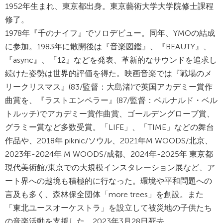
1952年生まれ、東京都出身。東京藝術大学大学院修士課程
修了。
1978年『千のナイフ』でソロデビュー。同年、YMOの結成
に参加。1983年に散開後は『音楽図鑑』、『BEAUTY』、
『async』、『12』などを発表、革新的なサウンドを追求し
続けた姿勢は世界的評価を得た。映画音楽では『戦場のメ
リークリスマス』(83/監督：大島渚)で英国アカデミー賞作
曲賞を、『ラストエンペラー』(87/監督：ベルナルド・ベル
トルッチ)でアカデミー賞作曲賞、ゴールデングローブ賞、
グラミー賞など多数受賞。「LIFE」、「TIME」などの舞台
作品や、2018年 piknic/ソウル、2021年M WOODS/北京、
2023年-2024年 M WOODS/成都、2024年-2025年 東京都
現代美術館/東京での大規模インスタレーション展など、ア
ート界への越境も積極的に行なった。環境や平和問題への
言及も多く、森林保全団体「more trees」を創設。また
「東北ユースオーケストラ」を設立して被災地の子供たち
の音楽活動を支援した。2023年3月28日死去。