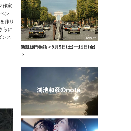
ク作家
ペン
を作り
さらに
ダンス
新凱旋門物語＜9月5日(土)ー11日(金)
＞