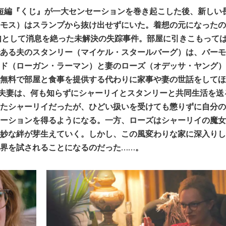
た短編『くじ』が一大センセーションを巻き起こした後、新しい
モス）はスランプから抜け出せずにいた。着想の元になったの
如として消息を絶った未解決の失踪事件。部屋に引きこもって
ある夫のスタンリー（マイケル・スタールバーグ）は、バーモ
ド（ローガン・ラーマン）と妻のローズ（オデッサ・ヤング）
無料で部屋と食事を提供する代わりに家事や妻の世話をしてほ
夫妻は、何も知らずにシャーリイとスタンリーと共同生活を送
たシャーリイだったが、ひどい扱いを受けても懲りずに自分の
ーションを得るようになる。一方、ローズはシャーリイの魔女
妙な絆が芽生えていく。しかし、この風変わりな家に深入りし
界を試されることになるのだった……。