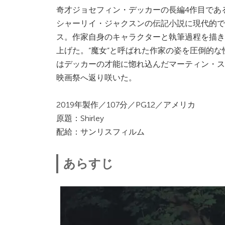
奇才ジョセフィン・デッカーの長編4作目であ
シャーリイ・ジャクスンの伝記小説に現代的で
ス。作家自身のキャラクターと執筆過程を描き
上げた。“魔女”と呼ばれた作家の姿を圧倒的
はデッカーの才能に惚れ込んだマーティン・ス
映画祭へ返り咲いた。
2019年製作／107分／PG12／アメリカ
原題：Shirley
配給：サンリスフィルム
あらすじ