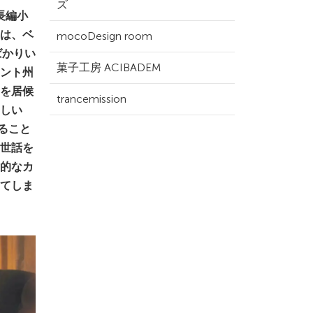
ズ
長編小
は、ベ
mocoDesign room
ばかりい
菓子工房 ACIBADEM
ント州
を居候
trancemission
しい
ること
世話を
的なカ
てしま