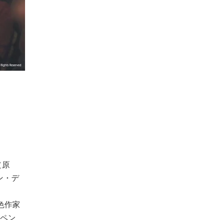
（原
ン・デ
色作家
ペン