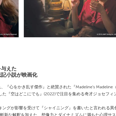
を与えた
伝記小説が映画化
心をかき乱す傑作』と絶賛された『Madeline's Madeline
共同制作した『空はどこにでも』(2022)で注目を集める奇才ジョセフィ
キングが影響を受けて『シャイニング』を書いたと言われる異
斬新な解釈を加えた、想像力とダイナミズムに満ちた心理サス