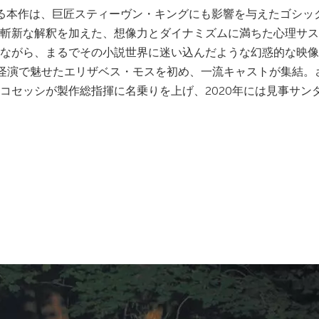
る本作は、巨匠スティーヴン・キングにも影響を与えたゴシッ
斬新な解釈を加えた、想像力とダイナミズムに満ちた心理サス
ながら、まるでその小説世界に迷い込んだような幻惑的な映像
な怪演で魅せたエリザベス・モスを初め、一流キャストが集結。
コセッシが製作総指揮に名乗りを上げ、2020年には見事サン