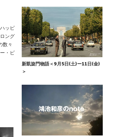
ハッピ
ロング
の数々
ー・ピ
新凱旋門物語＜9月5日(土)ー11日(金)
＞