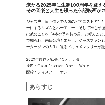
来たる2025年に生誕100周年を迎
その音楽と人生を綴った伝記映画が
ジャズ史上最も偉大で人気のピアニストのひと
ーにするリズムとハーモニー、そして誰もが憧
は彼のことを「4本の手を持つ男」と呼んだと
で知られ、来日公演も果たし、ジャズファンも
ーターソンの人生に迫るドキュメンタリーが誕
2020年製作／81分／G／カナダ
原題：Oscar Peterson: Black + White
配給：ディスクユニオン
あらすじ