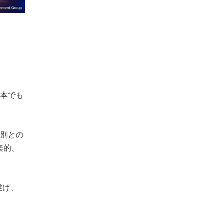
本でも
別との
楽的、
遂げ、