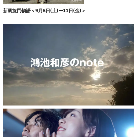
新凱旋門物語＜9月5日(土)ー11日(金)＞