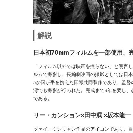
解説
⽇本初70mmフィルムを⼀部使⽤、
「フィルム以外では映画を撮らない」と明言し
ルムで撮影し、⻑編劇映画の撮影としては⽇本
3か国が⼿を携えた国際共同製作であり、監督
湾でも撮影が行われた。完成まで8年を要し、
である。
リー・カンション×⽥中泯 ×坂本⿓⼀
ツァイ・ミンリャン作品のアイコンであり、自