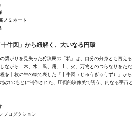
品
品
果賞ノミネート
品
「⼗⽜図」から紐解く、⼤いなる円環
の繋がりを⾒失った狩猟⺠の「私」は、⾃分の分⾝とも⾔える
しながら、⽊、⽔、⾵、霧、⼟、⽕、万物とのつらなりをただ
程を⼗枚の⽜の絵で表した「⼗⽜図（じゅうぎゅうず）」から
の協力のもとに制作された、圧倒的映像美で誘う、内なる宇宙
作
リンプロダクション