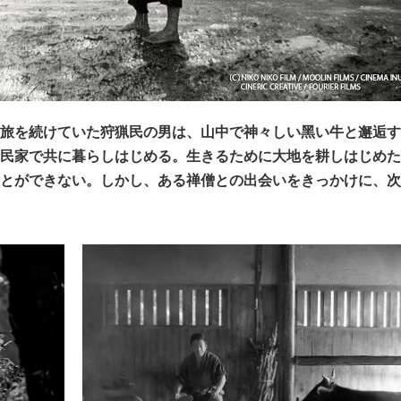
旅を続けていた狩猟⺠の男は、⼭中で神々しい⿊い⽜と邂逅す
⺠家で共に暮らしはじめる。⽣きるために⼤地を耕しはじめた
とができない。しかし、ある禅僧との出会いをきっかけに、次