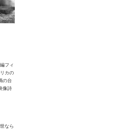
編フィ
メリカの
禍の台
映像詩
世なら