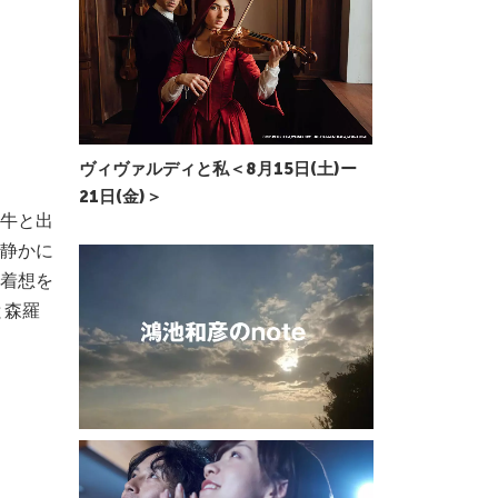
ヴィヴァルディと私＜8月15日(土)ー
21日(金)＞
⽜と出
静かに
着想を
と森羅