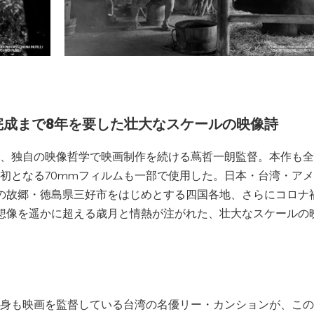
完成まで8年を要した壮⼤なスケールの映像詩
、独自の映像哲学で映画制作を続ける蔦哲一朗監督。本作も全
初となる70mmフィルムも⼀部で使⽤した。⽇本・台湾・ア
の故郷・徳島県三好市をはじめとする四国各地、さらにコロナ
想像を遥かに超える歳⽉と情熱が注がれた、壮⼤なスケールの
身も映画を監督している台湾の名優リー・カンションが、この