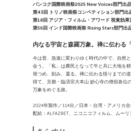
バンコク国際映画祭2025 New Voices部⾨出
第43回 トリノ映画祭コンペティション部⾨出
第18回 アジア・フィルム・アワード 視覚効
第56回 インド国際映画祭 Rising Stars部⾨出
内なる宇宙と森羅万象。禅に伝わる
今は昔、急速に変わりゆく時代の中で、⾃然と
会う。「私」は農⺠となって⽜と共に⼤地を耕
視つめ、刻み、還る。禅に伝わる悟りまでの道
得て、京都・臨済宗大本山 妙心寺の僧侶各位
万象をめぐる旅。
2024年製作／114分／日本・台湾・アメリカ合
配給：ALFAZBET、ニコニコフィルム、ムー