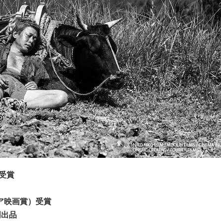
受賞
ジア映画賞）受賞
⾨出品