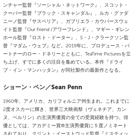
ンチャー監督『ソーシャル・ネットワーク』、スコット・
クーパー監督『ブラック・スキャンダル』、ルカ・グァダ
ニーノ監督『サスペリア』、ガブリエラ・カウパースウェ
イト監督『Our Friend /アワーフレンド』、マギー・ギレン
ホール監督『ロスト・ドーター』、S・J・クラークソン監
督『マダム・ウェブ』など。2019年に、プロデュース・パ
ートナーのロー・ドネリーとともに、TeaTime Picturesを立
ち上げ、すでに多くの注目を集めている。本作『ドライ
ブ・イン・マンハッタン』が同社製作の最新作となる。
ショーン・ペン／Sean Penn
1960年、アメリカ、カリフォルニア州生まれ。これまでに
2度オスカーに輝き、世界三大映画祭（ヴェネチア、カン
ヌ、ベルリン）の主演男優賞の全ての受賞経験を持つ。俳
優としては、アカデミー賞®主演男優賞に５度ノミネート
されており、クリント・イーストウッド監督『ミスティッ