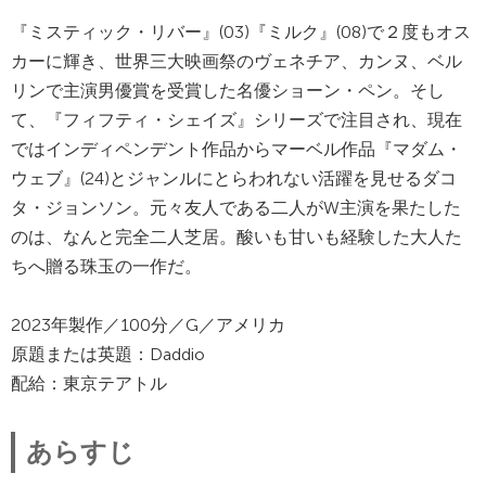
『ミスティック・リバー』(03)『ミルク』(08)で２度もオス
カーに輝き、世界三大映画祭のヴェネチア、カンヌ、ベル
リンで主演男優賞を受賞した名優ショーン・ペン。そし
て、『フィフティ・シェイズ』シリーズで注目され、現在
ではインディペンデント作品からマーベル作品『マダム・
ウェブ』(24)とジャンルにとらわれない活躍を見せるダコ
タ・ジョンソン。元々友人である二人がW主演を果たした
のは、なんと完全二人芝居。酸いも甘いも経験した大人た
ちへ贈る珠玉の一作だ。
2023年製作／100分／G／アメリカ
原題または英題：Daddio
配給：東京テアトル
あらすじ