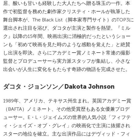
居、酸いも甘いも経験した大人たちへ贈る珠玉の一作。本
作で初監督を務めた劇作家クリスティ・ホールが執筆した
舞台脚本が、The Black List（脚本家専門サイト）のTOP3に
選出され注目を浴び、ダコタが主演と製作を熱望。『ミル
ク』以降の15年間、映画出演に消極的だったというショー
ンも「初めて映画を見た時のような感動を覚えた」と絶賛
し出演を即決。さらにアカデミー賞ノミネート常連の撮影
監督とプロデューサーら実力派スタッフが集結し、小さな
出会いが人生に変化をもたらす奇跡の物語を完成させた。
ダコタ・ジョンソン／Dakota Johnson
1989年、アメリカ、テキサス州生まれ。英国アカデミー賞
（BAFTA）ノミネート、その他受賞歴もある女優兼プロデ
ューサー。E・L・ジェイムズの世界的人気小説「フィフテ
ィ・シェイズ・オブ・グレイ」の映画化で主演に抜擢され
スターの地位を確立。主な出演作品にはデヴィッド・フィ