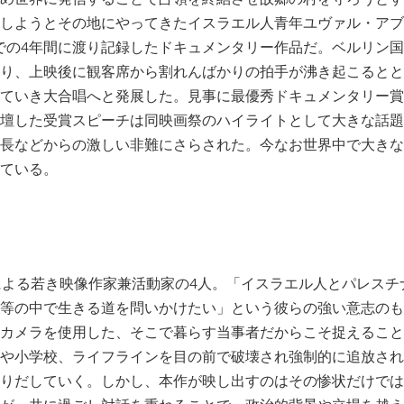
しようとその地にやってきたイスラエル人青年ユヴァル・アブ
までの4年間に渡り記録したドキュメンタリー作品だ。ベルリン
り、上映後に観客席から割れんばかりの拍手が沸き起こるとと
ていき大合唱へと発展した。見事に最優秀ドキュメンタリー賞
壇した受賞スピーチは同映画祭のハイライトとして大きな話題
長などからの激しい非難にさらされた。今なお世界中で大きな
ている。
による若き映像作家兼活動家の4人。「イスラエル人とパレスチ
等の中で生きる道を問いかけたい」という彼らの強い意志のも
カメラを使用した、そこで暮らす当事者だからこそ捉えること
や小学校、ライフラインを目の前で破壊され強制的に追放され
りだしていく。しかし、本作が映し出すのはその惨状だけでは