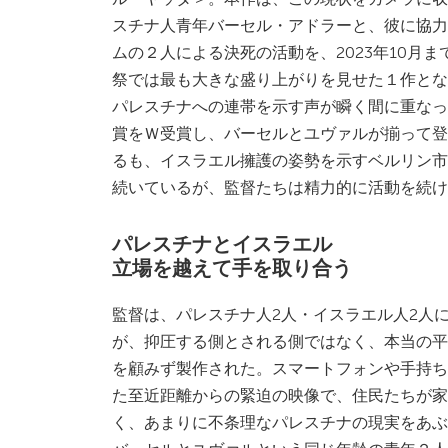
スチナ人青年バーセル・アドラーと、彼に協力
ムの２人による決死の活動を、2023年10月
祭では最も大きな盛り上がりを見せた１作とな
パレスチナへの連帯を示す声が瞬く間に重なっ
賞をＷ受賞し、バーセルとユヴァルが揃って登
るも、イスラエル擁護の姿勢を示すベルリン市
続いているが、監督たちは精力的に活動を続け
パレスチナとイスラエル
立場を越えて手を取り合う
監督は、パレスチナ人2人・イスラエル人2人
が、抑圧する側とされる側ではなく、本当の平
を顧みず製作された。スマートフォンや手持ち
た至近距離からの緊迫の映像で、住民たちが家
く、あまりに不条理なパレスチナの現実をあぶ