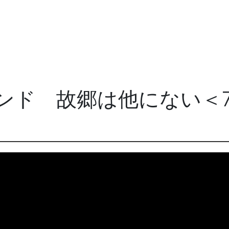
ンド 故郷は他にない＜
＞