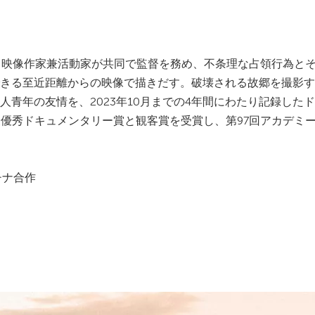
る映像作家兼活動家が共同で監督を務め、不条理な占領行為と
きる至近距離からの映像で描きだす。破壊される故郷を撮影す
青年の友情を、2023年10月までの4年間にわたり記録した
最優秀ドキュメンタリー賞と観客賞を受賞し、第97回アカデミ
チナ合作