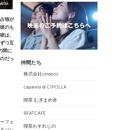
占領が
彼のも
彼は、
ずつ互
の間に
のだっ
仲間たち
株式会社cinepos
capanna di CIPOLLA
喫茶 むぎまめ舎
BEATCAFE
ーフェ
喫茶わすれじの
るパレ