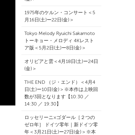
1975年のケルン・コンサート＜5
月16日(土)ー22日(金)＞
Tokyo Melody Ryuichi Sakamoto
トーキョー・メロディ 4Kレスト
ア版＜5月2日(土)ー8日(金)＞
オリビアと雲＜4月18日(土)ー24日
(金)＞
THE END （ジ・エンド）＜4月4
日(土)ー10日(金)＞※本作は上映回
数が3回となります【10:30 ／
14:30 ／ 19:30】
ロッセリーニ×ゴダール［２つの
ゼロ年］ ドイツ零年｜新ドイツ零
年＜3月21日(土)ー27日(金)＞※本