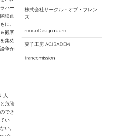
ラハー
株式会社サークル・オブ・フレン
国際映画
ズ
もに、
mocoDesign room
＆観客
を集め
菓子工房 ACIBADEM
論争が
trancemission
ナ人
と危険
のでき
てい
ない。