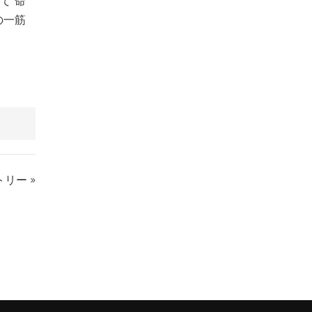
て“命
の一筋
リー »