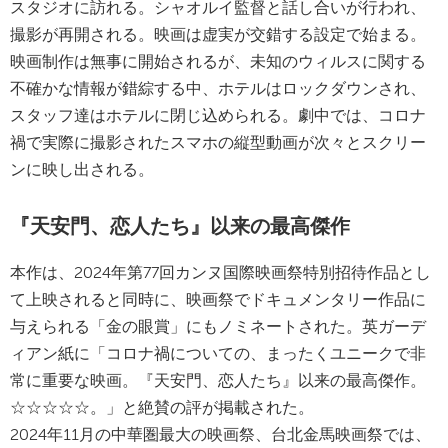
スタジオに訪れる。シャオルイ監督と話し合いが行われ、
撮影が再開される。映画は虚実が交錯する設定で始まる。
映画制作は無事に開始されるが、未知のウィルスに関する
不確かな情報が錯綜する中、ホテルはロックダウンされ、
スタッフ達はホテルに閉じ込められる。劇中では、コロナ
禍で実際に撮影されたスマホの縦型動画が次々とスクリー
ンに映し出される。
『天安門、恋人たち』以来の最高傑作
本作は、2024年第77回カンヌ国際映画祭特別招待作品とし
て上映されると同時に、映画祭でドキュメンタリー作品に
与えられる「金の眼賞」にもノミネートされた。英ガーデ
ィアン紙に「コロナ禍についての、まったくユニークで非
常に重要な映画。『天安門、恋人たち』以来の最高傑作。
☆☆☆☆☆。」と絶賛の評が掲載された。
2024年11月の中華圏最大の映画祭、台北金馬映画祭では、