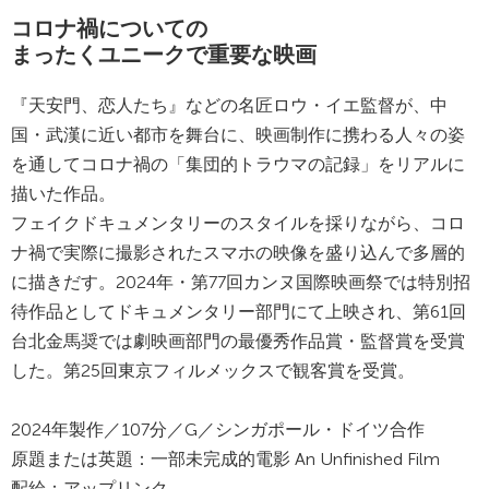
コロナ禍についての
まったくユニークで重要な映画
『天安門、恋人たち』などの名匠ロウ・イエ監督が、中
国・武漢に近い都市を舞台に、映画制作に携わる人々の姿
を通してコロナ禍の「集団的トラウマの記録」をリアルに
描いた作品。
フェイクドキュメンタリーのスタイルを採りながら、コロ
ナ禍で実際に撮影されたスマホの映像を盛り込んで多層的
に描きだす。2024年・第77回カンヌ国際映画祭では特別招
待作品としてドキュメンタリー部門にて上映され、第61回
台北金馬奨では劇映画部門の最優秀作品賞・監督賞を受賞
した。第25回東京フィルメックスで観客賞を受賞。
2024年製作／107分／G／シンガポール・ドイツ合作
原題または英題：⼀部未完成的電影 An Unfinished Film
配給：アップリンク